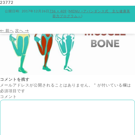
23772
公開日時:
2017年12月26日
736 × 409
(
MENU ~アバンダンス式 主な健康美
容力プログラム～
)
← 前へ
次へ →
コメントを残す
メールアドレスが公開されることはありません。
*
が付いている欄は
必須項目です
コメント