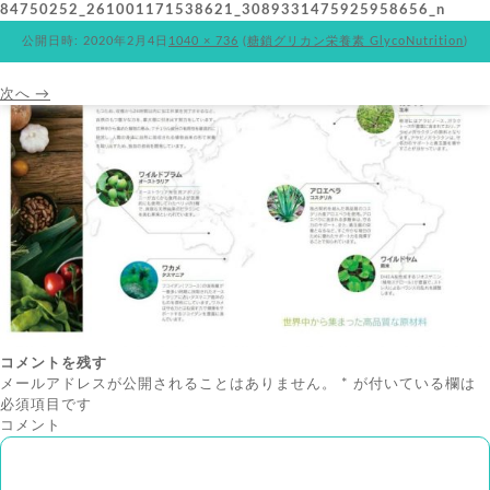
84750252_261001171538621_3089331475925958656_n
公開日時:
2020年2月4日
1040 × 736
(
糖鎖グリカン栄養素 GlycoNutrition
)
次へ →
コメントを残す
メールアドレスが公開されることはありません。
*
が付いている欄は
必須項目です
コメント