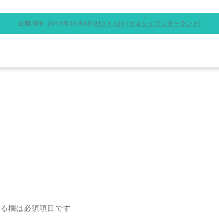
公開日時:
2017年10月6日
213 × 320
(
マルシェワンダーランド
)
ランニングについて
お知らせ
ブログ
BOUT
NEWS
BLOG
る欄は必須項目です