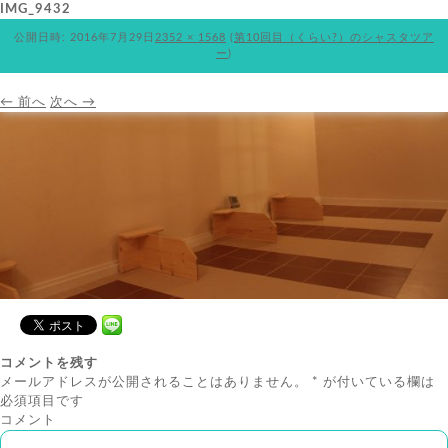
IMG_9432
公開日時:
2016年7月29日
2352 × 1568
(
第10回目（くらい?）のシャスタツア
ー
)
← 前へ
次へ →
コメントを残す
メールアドレスが公開されることはありません。
*
が付いている欄は
必須項目です
コメント