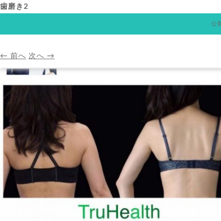
歯磨き2
公
HOME
アバンダンスプ
← 前へ
次へ →
HOME
A