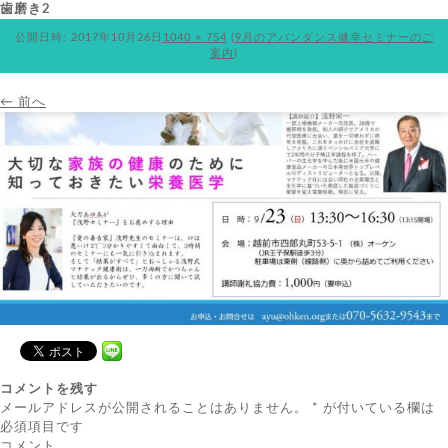
歯磨き2
公開日時:
2017年10月26日
1040 × 754
(
9月のアバンダンス健幸セミナーのご
案内
)
← 前へ
コメントを残す
メールアドレスが公開されることはありません。
*
が付いている欄は
必須項目です
コメント