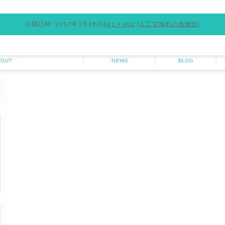
公開日時:
2017年3月28日
461 × 600
(
人工甘味料の危険性
)
ランニングについて
お知らせ
ブログ
BOUT
NEWS
BLOG