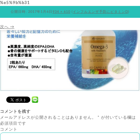
%e5%9b%b31
公開日時:
2017年1月6日
934 × 610
(
インフルエンザ予防にビタミンD
)
次へ →
コメントを残す
メールアドレスが公開されることはありません。
*
が付いている欄は
必須項目です
コメント