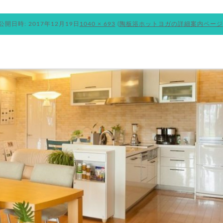
公開日時:
2017年12月19日
1040 × 693
(
陶板浴ホットヨガの詳細案内ページ
ランニングについて
お知らせ
ブログ
BOUT
NEWS
BLOG