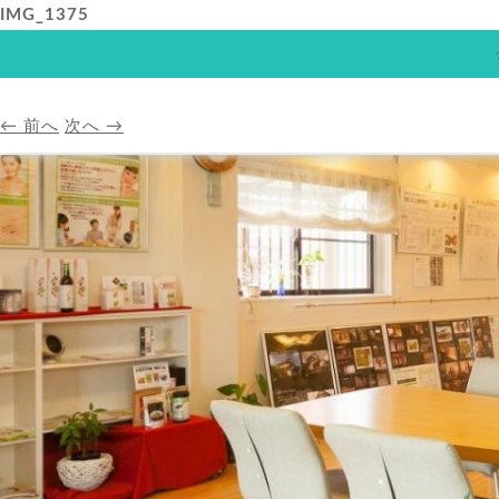
IMG_1375
HOME
アバンダンスプ
← 前へ
次へ →
HOME
A