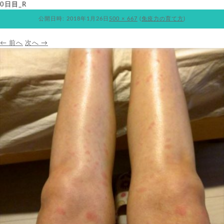
0日目_R
公開日時:
2018年1月26日
500 × 667
(
免疫力の育て方
)
← 前へ
次へ →