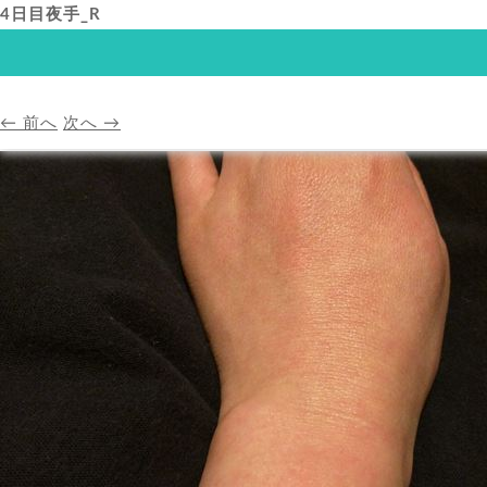
4日目夜手_R
HOME
アバンダンスプ
← 前へ
次へ →
HOME
A