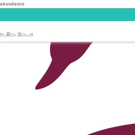
abundance
HOME
アバンダンスプ
← 前へ
次へ →
HOME
A