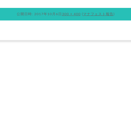
公開日時:
2017年10月6日
300 × 400
(
マナフェスト報告
)
ランニングについて
お知らせ
ブログ
BOUT
NEWS
BLOG