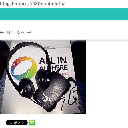
blog_import_5580dabbe6dba
HOME
アバンダンスプ
← 前へ
次へ →
HOME
A