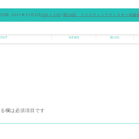
日時:
2017年11月2日
250 × 250
(
第10回 ファスティングマイスター初級
ランニングについて
お知らせ
ブログ
BOUT
NEWS
BLOG
る欄は必須項目です