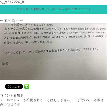
S__9347226_R
公開日時:
2018年7月17日
500 × 375
(
昨日のサプライズ
)
← 前へ
次へ →
コメントを残す
メールアドレスが公開されることはありません。
*
が付いている欄は
必須項目です