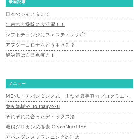
最新記事
日本のシャスタにて
年末の大掃除に大活躍！！
シフトチェンジにファスティング①
アフターコロナをどう生きる？
解決策は自己免疫力！
メニュー
MENU ~アバンダンス式 主な健康美容力プログラム～
免疫陶板浴 Toubanyoku
それぞれに合ったデトックス法
糖鎖グリカン栄養素 GlycoNutrition
アバンダンスプランニングの理念