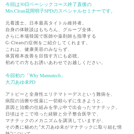
今回は30日ベーシックコース終了直後の
Mrs.Clean花岡明子SPDのスペシャルセミナーです。
元看護士。日本最高タイトル維持者。
自身の体験談はもちろん、グループ全体、
さらに本場韓国で医師や薬剤師も指導する
G-Cleanの症例をご紹介してくれます。
これは、健康美容のみならず、
体質根本改善を目指す方にも必聴。
初めての方もお誘いあわせでお越しください。
今回初の「Why Mannatech」
大刀あゆ未PD
アトピーと全身性エリテマトーデスという難病を、
病院の治療や投薬に一切頼らずに生きようと、
原因と治癒の仕組みを学ぶ中で出会ったマナテック。
日頃はそこで培った経験と分子整合医学で、
マナテックのメカニズムを講演していますが、
その奥に秘めた“大刀あゆ未がマナテックに取り組む情
熱”について