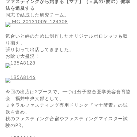
ファスティングから始まる【マナ】（＝真の/愛の）健幸
法を追及
する
同志で結成した研究チーム。
気合いと絆のために制作したオリジナルポロシャツも取
り揃え、
張り切って出店してきました。
お陰で大盛況！
今回の出店は2ブースで、一つは分子整合医学美容食育協
会 福井中央支部として、
ミネラルファスティング専用ドリンク『マナ酵素』の試
飲を含め、
秋のファスティング合宿やファスティングマイスター試
験のPR。