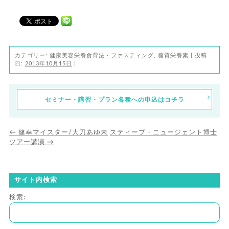
カテゴリー:
健康美容栄養食育法・ファスティング
,
糖質栄養素
| 投稿
日:
2013年10月15日
|
セミナー・講習・プラン各種への申込はコチラ
←
健幸マイスター/大刀あゆ未
スティーブ・ニュージェント博士
ツアー講演
→
サイト内検索
検索: